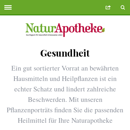
Gesundheit
u Veren Siteler
Deneme Bonusu Veren Siteler
https://use.sandiegobud
Ein gut sortierter Vorrat an bewährten
Hausmitteln und Heilpflanzen ist ein
echter Schatz und lindert zahlreiche
Beschwerden. Mit unseren
Pflanzenporträts finden Sie die passenden
Heilmittel für Ihre Naturapotheke