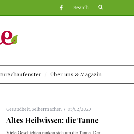
turSchaufenster
Über uns & Magazin
m-studios.com/
grandpashabet
Jojobet
https://contact.moerleinlagerhouse.
Gesundheit
,
Selbermachen
05/02/2023
Altes Heilwissen: die Tanne
Viele Geschichten ranken sich um die Tanne. Der