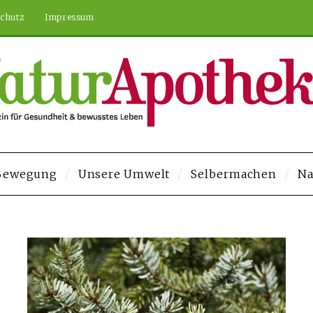
chutz
Impressum
 Bewegung
Unsere Umwelt
Selbermachen
Na
eme Bonusu Veren Siteler
Deneme Bonusu Veren Siteler
https://elysiu