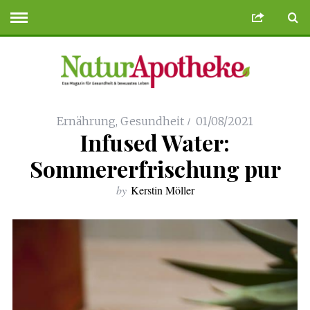
teler
Deneme Bonusu Veren Siteler
geminibikes.com
Deneme Bonusu Ve
Ernährung
,
Gesundheit
01/08/2021
Infused Water:
Sommererfrischung pur
by
Kerstin Möller