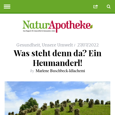
Siteler
Deneme Bonusu Veren Siteler
geminibikes.com
Deneme Bonusu 
Gesundheit
,
Unsere Umwelt
27/07/2022
Was steht denn da? Ein
Heumanderl!
by
Marlene Buschbeck-Idlachemi