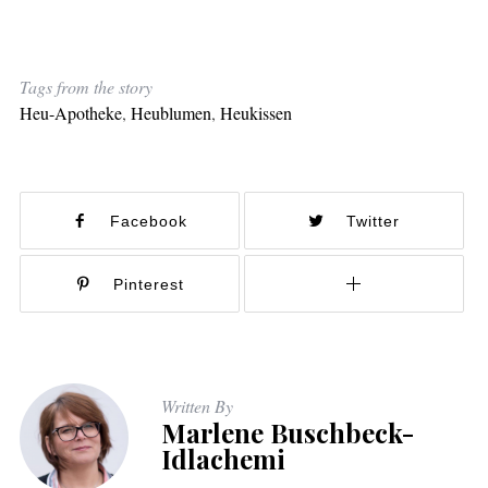
Tags from the story
Heu-Apotheke
,
Heublumen
,
Heukissen
Facebook
Twitter
Pinterest
Written By
Marlene Buschbeck-
Idlachemi