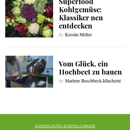
Superfood
Kohlgemüse:
Klassiker neu
entdecken
by
Kerstin Möller
Vom Glück, ein
Hochbeet zu bauen
by
Marlene Buschbeck-Idlachemi
DATENSCHUTZ-EINSTELLUNGEN