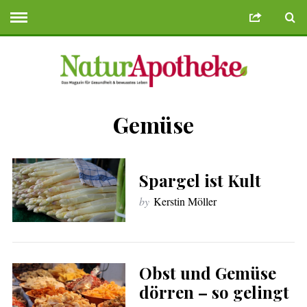
Gemüse
Bonusu Veren Siteler
Deneme Bonusu Veren Siteler
geminibikes.com
D
Spargel ist Kult
by
Kerstin Möller
Obst und Gemüse
dörren – so gelingt