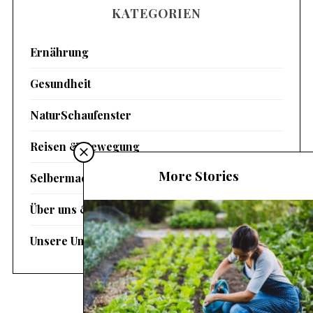
KATEGORIEN
Ernährung
Gesundheit
NaturSchaufenster
Reisen & Bewegung
More Stories
Selbermachen
Über uns & Magazin
Unsere Umwelt