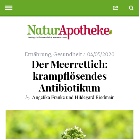
en Siteler
Deneme Bonusu Veren Siteler
https://use.sandiegobudgettir
Ernährung
,
Gesundheit
04/05/2020
Der Meerrettich:
krampflösendes
Antibiotikum
by
Angelika Franke und Hildegard Riedmair