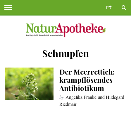
Schnupfen
e Bonusu Veren Siteler
Deneme Bonusu Veren Siteler
geminibikes.co
Der Meerrettich:
krampflösendes
Antibiotikum
by
Angelika Franke und Hildegard
Riedmair