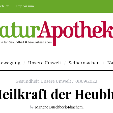
chutz
Impressum
 Bewegung
Unsere Umwelt
Selbermachen
Na
eren Siteler
Deneme Bonusu Veren Siteler
https://elysium-studios.com
Gesundheit
,
Unsere Umwelt
01/09/2022
Heilkraft der Heub
by
Marlene Buschbeck-Idlachemi