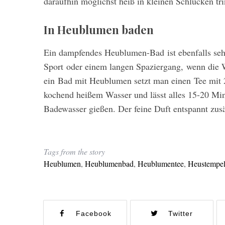
daraufhin möglichst heiß in kleinen Schlucken tr
In Heublumen baden
Ein dampfendes Heublumen-Bad ist ebenfalls seh
Sport oder einem langen Spaziergang, wenn die W
ein Bad mit Heublumen setzt man einen Tee mit 
kochend heißem Wasser und lässt alles 15-20 Mi
Badewasser gießen. Der feine Duft entspannt zusä
Tags from the story
Heublumen
,
Heublumenbad
,
Heublumentee
,
Heustempe
Facebook
Twitter