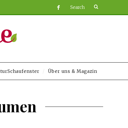
turSchaufenster
Über uns & Magazin
/
grandpashabet
Jojobet
https://contact.moerleinlagerhouse.com/
Deneme B
lumen