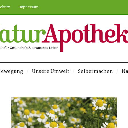
chutz
Impressum
 Bewegung
Unsere Umwelt
Selbermachen
Na
Veren Siteler
Deneme Bonusu Veren Siteler
https://elysium-studios.co