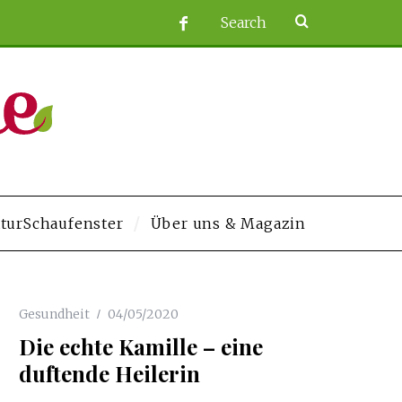
turSchaufenster
Über uns & Magazin
m/
grandpashabet
Gesundheit
Jojobet
04/05/2020
https://contact.moerleinlagerhouse.com/
Deneme 
Die echte Kamille – eine
duftende Heilerin