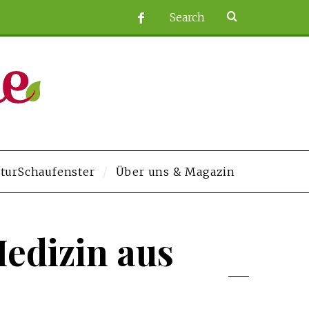
turSchaufenster
Über uns & Magazin
om/
grandpashabet
Jojobet
https://contact.moerleinlagerhouse.com/
Deneme
edizin aus