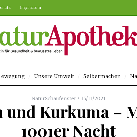
chutz
Impressum
 Bewegung
Unsere Umwelt
Selbermachen
Na
 Veren Siteler
Deneme Bonusu Veren Siteler
https://elysium-studios.c
NaturSchaufenster
15/11/2021
 und Kurkuma – M
1001er Nacht