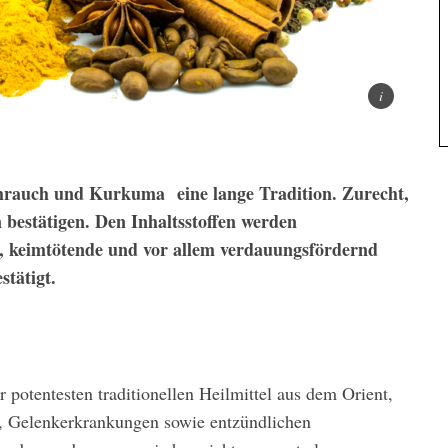
hrauch und Kurkuma eine lange Tra­dition. Zurecht,
 bestätigen. Den Inhaltsstoffen werden
 keim­tötende und vor allem verdauungsför­dernd
tätigt.
er potentes­ten traditionellen Heilmittel aus dem Orient,
, Gelenkerkrankungen sowie entzündlichen