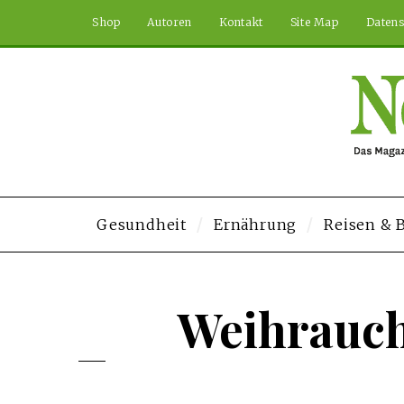
Shop
Autoren
Kontakt
Site Map
Datens
Gesundheit
Ernährung
Reisen &
 Siteler
Deneme Bonusu Veren Siteler
geminibikes.com
Deneme Bonusu
Weihrauch