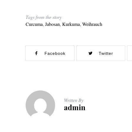
Tags from the story
Curcuma
,
Jabosan
,
Kurkuma
,
Weihrauch
Facebook
Twitter
Written By
admin