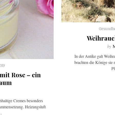
Gesundh
Weihrauch
by
M
In der Antike galt Weih
brachten die Könige sie
019
Pf
it Rose – ein
raum
ichhaltige Cremes besonders
sammensetzung. Heizungsluft
…