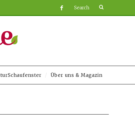
turSchaufenster
Über uns & Magazin
os.com/
grandpashabet
Jojobet
https://contact.moerleinlagerhouse.com/
De