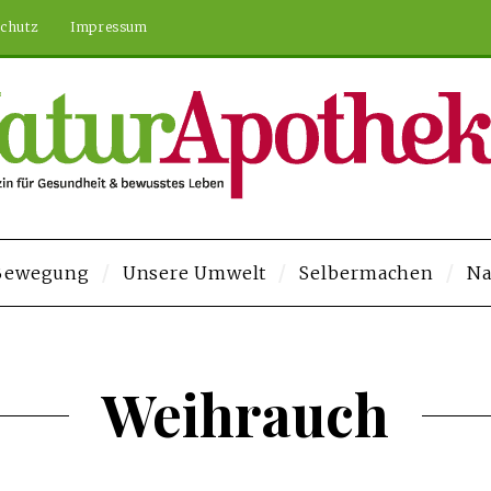
chutz
Impressum
 Bewegung
Unsere Umwelt
Selbermachen
Na
nusu Veren Siteler
Deneme Bonusu Veren Siteler
https://elysium-studi
Weihrauch