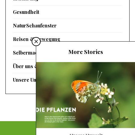
Gesundheit
NaturSchaufenster
Reisen & Bewegung
More Stories
Selbermachen
Über uns & Magazin
Unsere Umwelt
DATENSCHUTZ-EINSTELLUNGEN