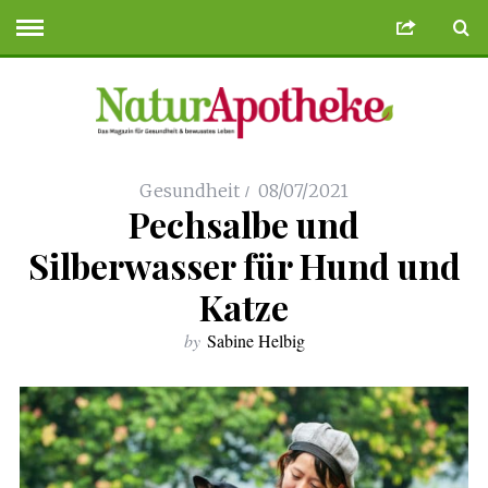
 Siteler
Deneme Bonusu Veren Siteler
geminibikes.com
Deneme Bonusu
Gesundheit
08/07/2021
Pechsalbe und
Silberwasser für Hund und
Katze
by
Sabine Helbig