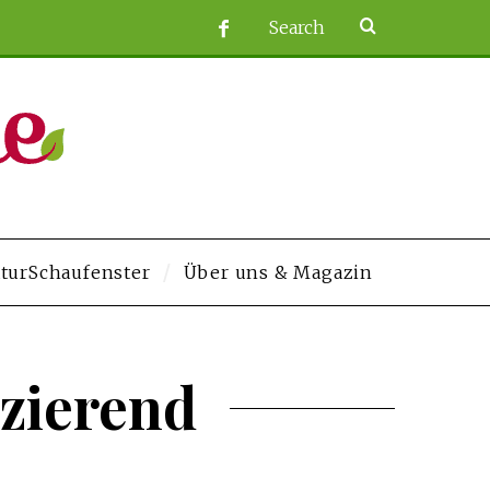
turSchaufenster
Über uns & Magazin
andpashabet
Jojobet
https://contact.moerleinlagerhouse.com/
Deneme Bon
izierend