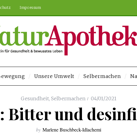
chutz
Impressum
 Bewegung
Unsere Umwelt
Selbermachen
Na
en Siteler
Deneme Bonusu Veren Siteler
https://elysium-studios.com/
gr
Gesundheit
,
Selbermachen
04/01/2021
 Bitter und desinf
by
Marlene Buschbeck-Idlachemi