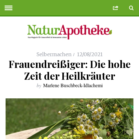
r
Deneme Bonusu Veren Siteler
geminibikes.com
Deneme Bonusu Veren 
Selbermachen
12/08/2021
Frauendreißiger: Die hohe
Zeit der Heilkräuter
by
Marlene Buschbeck-Idlachemi