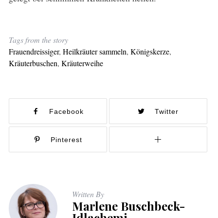
Tags from the story
Frauendreissiger
,
Heilkräuter sammeln
,
Königskerze
,
Kräuterbuschen
,
Kräuterweihe
Facebook
Twitter
Pinterest
Written By
Marlene Buschbeck-
Idlachemi