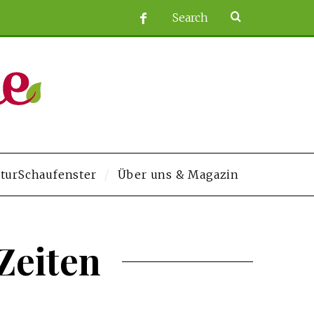
turSchaufenster
Über uns & Magazin
om/
grandpashabet
Jojobet
https://contact.moerleinlagerhouse.com/
Deneme
Zeiten