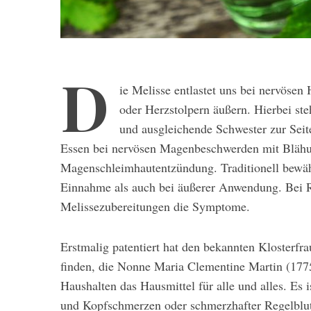
D
ie Melisse entlastet uns bei nervösen 
oder Herzstolpern äu­ßern. Hierbei st
und aus­gleichende Schwester zur Seit
Es­sen bei nervösen Magenbeschwerden mit Blähu
Magenschleimhautentzündung. Traditionell be­währ
Einnahme als auch bei äußerer An­wendung. Bei
Melissezuberei­tungen die Symptome.
Erstmalig patentiert hat den bekannten Klosterfr
finden, die Nonne Maria Clementine Martin (1775
Haushalten das Hausmittel für alle und al­les. Es i
und Kopfschmerzen oder schmerzhafter Regelblutun