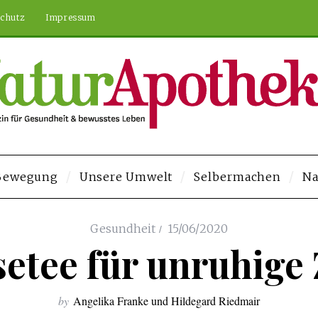
chutz
Impressum
 Bewegung
Unsere Umwelt
Selbermachen
Na
 Veren Siteler
Deneme Bonusu Veren Siteler
https://elysium-studios.c
Gesundheit
15/06/2020
setee für unruhige 
by
Angelika Franke und Hildegard Riedmair