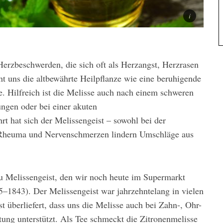
Herzbeschwerden, die sich oft als Herz­angst, Herzrasen
eht uns die altbewährte Heilpflanze wie eine beruhigende
e. Hilfreich ist die Melisse auch nach einem schweren
ngen oder bei einer akuten
t hat sich der Melissengeist – sowohl bei der
 Rheuma und Nervenschmer­zen lindern Umschläge aus
au Melissengeist, den wir noch heute im Supermarkt
–1843). Der Melissengeist war jahrzehntelang in vielen
st überliefert, dass uns die Melisse auch bei Zahn­-, Ohr­-
g unter­stützt. Als Tee schmeckt die Zitronenmelis­se