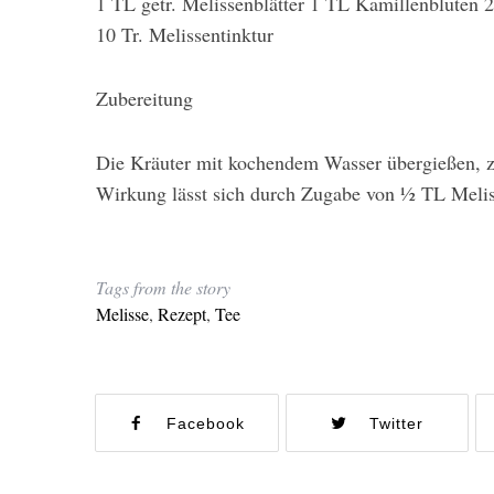
1 TL getr. Melissenblätter 1 TL Kamillenblüten 2
10 Tr. Melissentinktur
Zubereitung
Die Kräuter mit kochendem Wasser übergießen, z
Wirkung lässt sich durch Zugabe von 1⁄2 TL Melis
Tags from the story
Melisse
,
Rezept
,
Tee
Facebook
Twitter