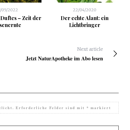
1/05/2022
22/04/2020
Duftes – Zeit der
Der echte Alant: ein
senernte
Lichtbringer
Next article
Jetzt NaturApotheke im Abo lesen
licht.
Erforderliche Felder sind mit
*
markiert