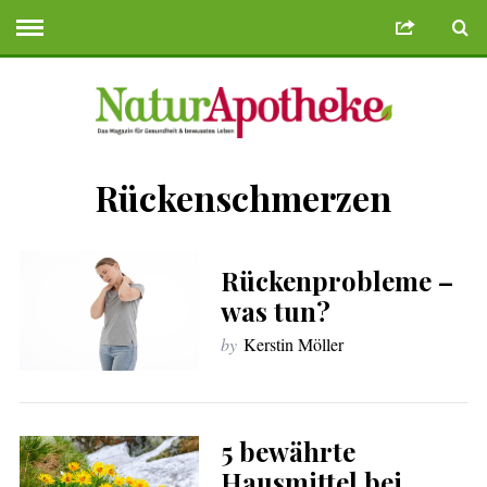
Rückenschmerzen
e Bonusu Veren Siteler
Deneme Bonusu Veren Siteler
geminibikes.co
Rückenprobleme –
was tun?
by
Kerstin Möller
5 bewährte
Hausmittel bei