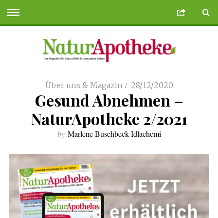
n Siteler
Deneme Bonusu Veren Siteler
geminibikes.com
Deneme Bonus
Über uns & Magazin
28/12/2020
Gesund Abnehmen –
NaturApotheke 2/2021
by
Marlene Buschbeck-Idlachemi