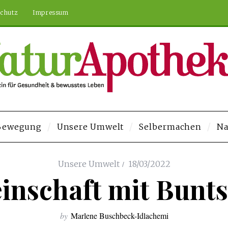
chutz
Impressum
 Bewegung
Unsere Umwelt
Selbermachen
Na
u Veren Siteler
Deneme Bonusu Veren Siteler
https://elysium-studios.
Unsere Umwelt
18/03/2022
nschaft mit Bunt
by
Marlene Buschbeck-Idlachemi