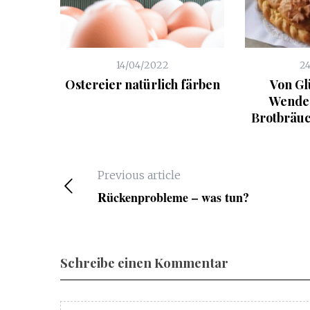
14/04/2022
2
Ostereier natürlich färben
Von Gl
Wendel
Brotbräuch
Previous article
Rückenprobleme – was tun?
Schreibe einen Kommentar