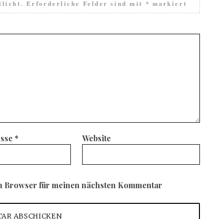
licht.
Erforderliche Felder sind mit
*
markiert
esse
*
Website
em Browser für meinen nächsten Kommentar