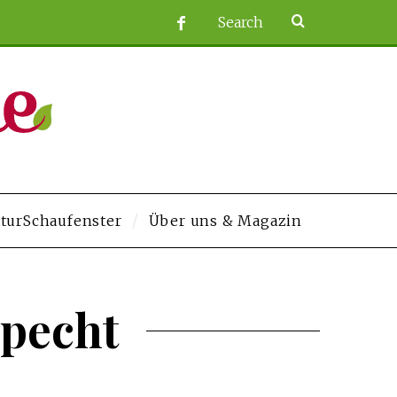
turSchaufenster
Über uns & Magazin
com/
grandpashabet
Jojobet
https://contact.moerleinlagerhouse.com/
Denem
specht