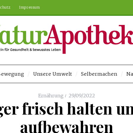
chutz
Impressum
 Bewegung
Unsere Umwelt
Selbermachen
Na
Veren Siteler
Deneme Bonusu Veren Siteler
https://elysium-studios.co
Ernährung
29/09/2022
ger frisch halten un
aufbewahren