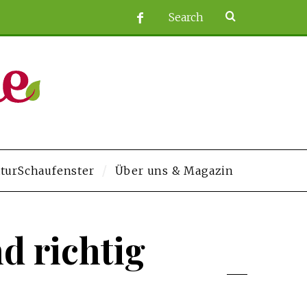
turSchaufenster
Über uns & Magazin
m/
grandpashabet
Jojobet
https://contact.moerleinlagerhouse.com/
Deneme 
d richtig