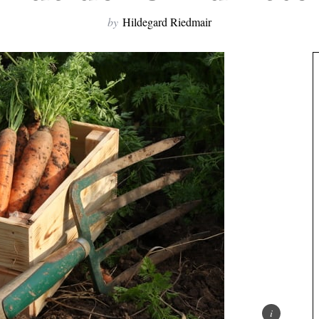
by
Hildegard Riedmair