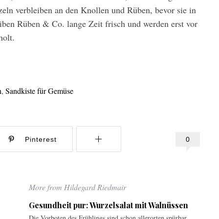
eln verbleiben an den Knollen und Rüben, bevor sie in
eiben Rüben & Co. lange Zeit frisch und werden erst vor
holt.
n
,
Sandkiste für Gemüse
0
Pinterest
More from Hildegard Riedmair
Gesundheit pur: Wurzelsalat mit Walnüssen
Die Vorboten des Frühlings sind schon allerorten spürbar.