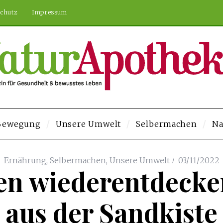
chutz
Impressum
 Bewegung
Unsere Umwelt
Selbermachen
Na
com/
Deneme Bonusu Veren Siteler
Deneme Bonusu Veren Siteler
https:
Ernährung
,
Selbermachen
,
Unsere Umwelt
03/11/2022
en wiederentdecke
aus der Sandkiste