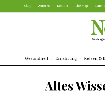
Shop
Autoren
Kontakt
Site Map
Datens
Gesundheit
Ernährung
Reisen &
iteler
Deneme Bonusu Veren Siteler
https://use.sandiegobudgettireco.
Altes Wiss