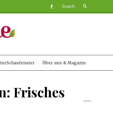
turSchaufenster
Über uns & Magazin
//elysium-studios.com/
grandpashabet
Jojobet
https://contact.moerleinlage
n: Frisches