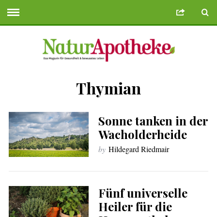
Thymian
e Bonusu Veren Siteler
Deneme Bonusu Veren Siteler
geminibikes.co
Sonne tanken in der
Wacholderheide
by
Hildegard Riedmair
Fünf universelle
Heiler für die