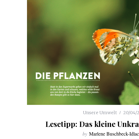
Unsere Umwelt
20/04/
Lesetipp: Das kleine Unk
by
Marlene Buschbeck-Idla