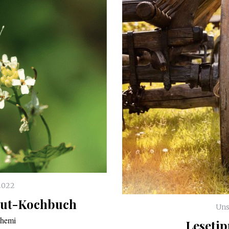
2022
raut-Kochbuch
Uns
chemi
Leseti