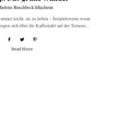
arlene Buschbeck-Idlachemi
immer leicht, sie zu lieben – beispielsweise wenn
pen sich über die Kaffeetafel auf der Terrasse…
Read More