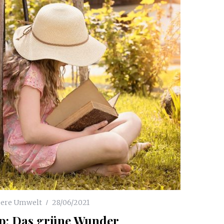
ere Umwelt
28/06/2021
pp: Das grüne Wunder