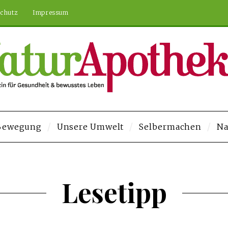
chutz
Impressum
 Bewegung
Unsere Umwelt
Selbermachen
Na
Bonusu Veren Siteler
Deneme Bonusu Veren Siteler
https://elysium-stu
Lesetipp