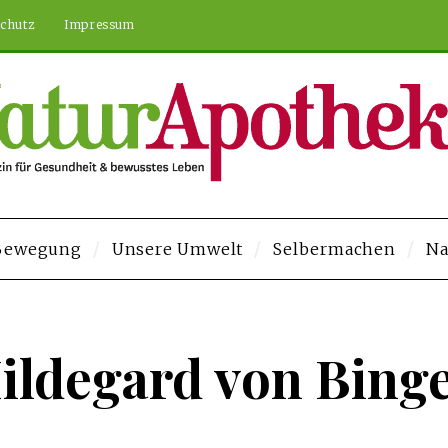
chutz
Impressum
 Bewegung
Unsere Umwelt
Selbermachen
Na
e Bonusu Veren Siteler
Deneme Bonusu Veren Siteler
https://elysium-
ildegard von Bing