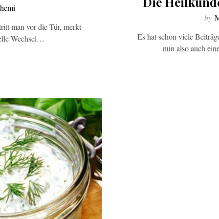
Die Heilkund
chemi
by
M
itt man vor die Tür, merkt
Es hat schon viele Beiträ
hnelle Wechsel…
nun also auch ein