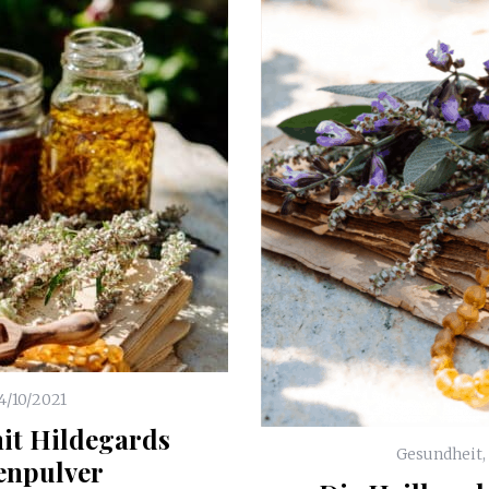
4/10/2021
it Hildegards
Gesundheit
,
enpulver