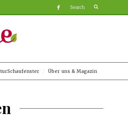
turSchaufenster
Über uns & Magazin
studios.com/
grandpashabet
Jojobet
https://contact.moerleinlagerhouse.co
en