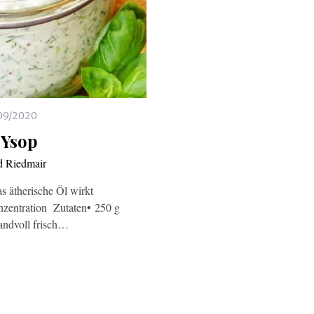
09/2020
 Ysop
d Riedmair
as ätherische Öl wirkt
nzentration Zutaten• 250 g
andvoll frisch…