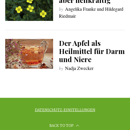
aber heilkräftig
by
Angelika Franke und Hildegard
Riedmair
Der Apfel als
Heilmittel für Darm
und Niere
by
Nadja Zwecker
DATENSCHUTZ-EINSTELLUNGEN
BACK TO TOP