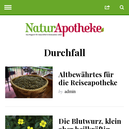
Durchfall
 Bonusu Veren Siteler
Deneme Bonusu Veren Siteler
geminibikes.co
Altbewährtes für
die Reiseapotheke
by
admin
Die Blutwurz, klein