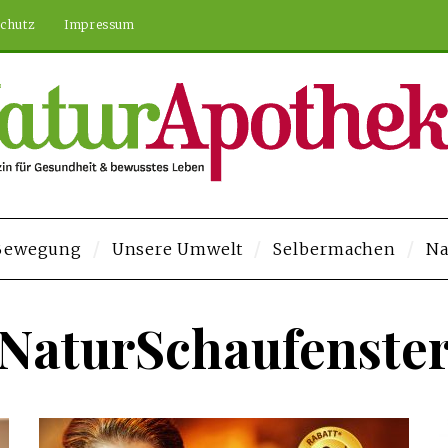
chutz
Impressum
 Bewegung
Unsere Umwelt
Selbermachen
Na
o.com/
Deneme Bonusu Veren Siteler
Deneme Bonusu Veren Siteler
http
NaturSchaufenste