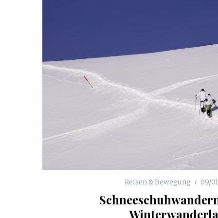
Reisen & Bewegung
09/0
Schneeschuhwandern:
Winterwanderl