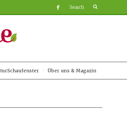
turSchaufenster
Über uns & Magazin
studios.com/
grandpashabet
Jojobet
https://contact.moerleinlagerhouse.co