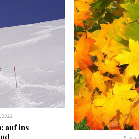
1/2022
 auf ins
and
Ernähr