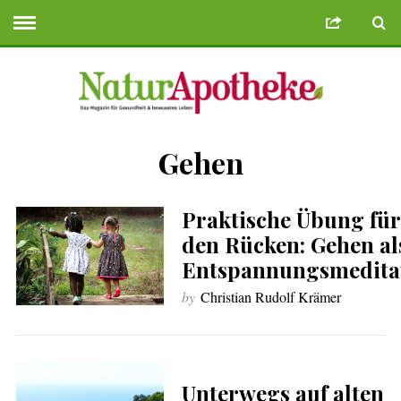
Gehen
e Bonusu Veren Siteler
Deneme Bonusu Veren Siteler
geminibikes.co
Praktische Übung für
den Rücken: Gehen al
Entspannungsmedita
by
Christian Rudolf Krämer
Unterwegs auf alten