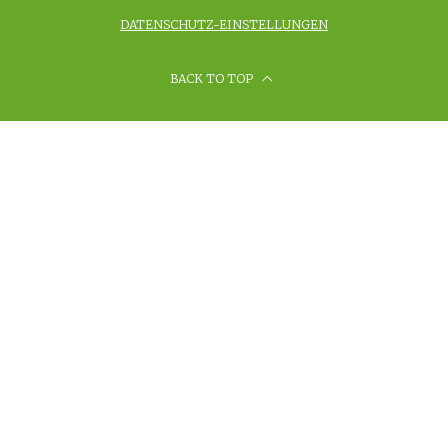
DATENSCHUTZ-EINSTELLUNGEN
BACK TO TOP