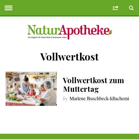
Vollwertkost
eme Bonusu Veren Siteler
Deneme Bonusu Veren Siteler
geminibikes.
Vollwertkost zum
Muttertag
by
Marlene Buschbeck-Idlachemi