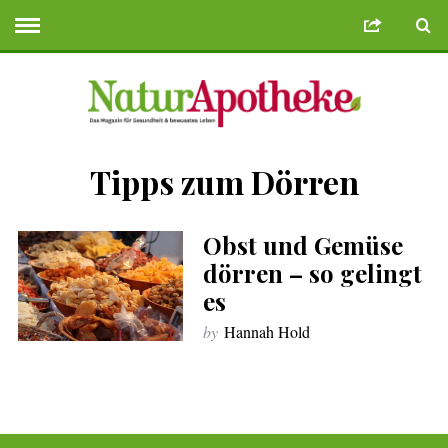
Tipps zum Dörren
eme Bonusu Veren Siteler
Deneme Bonusu Veren Siteler
geminibikes.
Obst und Gemüse
dörren – so gelingt
es
by
Hannah Hold