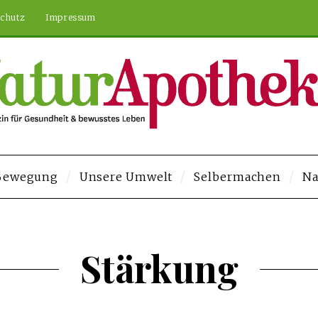
chutz
Impressum
 Bewegung
Unsere Umwelt
Selbermachen
Na
eneme Bonusu Veren Siteler
Deneme Bonusu Veren Siteler
https://elys
Stärkung