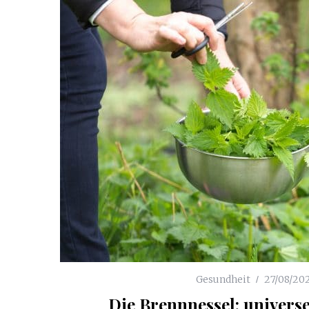
Gesundheit
27/08/20
Die Brennnessel: universe