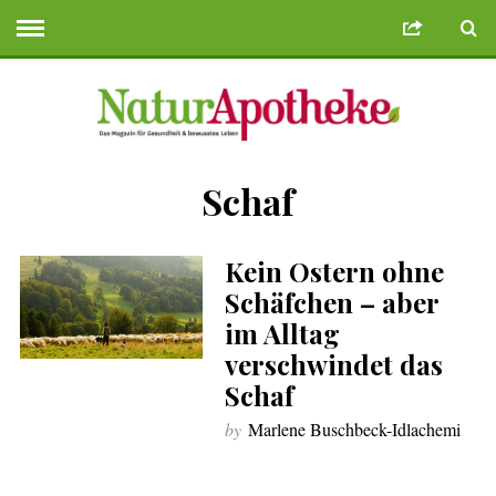
Schaf
e Bonusu Veren Siteler
Deneme Bonusu Veren Siteler
geminibikes.co
Kein Ostern ohne
Schäfchen – aber
im Alltag
verschwindet das
Schaf
by
Marlene Buschbeck-Idlachemi