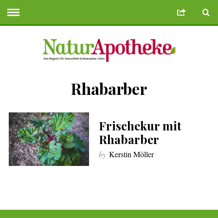
Rhabarber
usu Veren Siteler
Deneme Bonusu Veren Siteler
https://use.sandiegobu
Frischekur mit
Rhabarber
by
Kerstin Möller