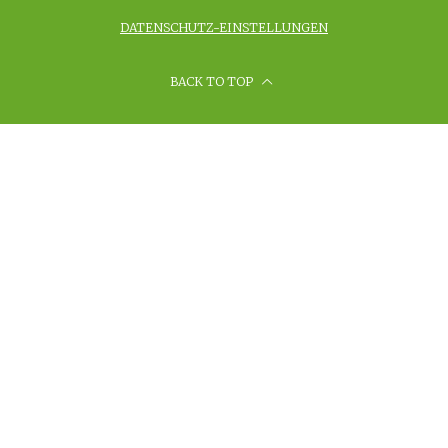
DATENSCHUTZ-EINSTELLUNGEN
BACK TO TOP