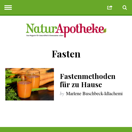
Fasten
me Bonusu Veren Siteler
Deneme Bonusu Veren Siteler
https://use.sa
Fastenmethoden
für zu Hause
by
Marlene Buschbeck-Idlachemi