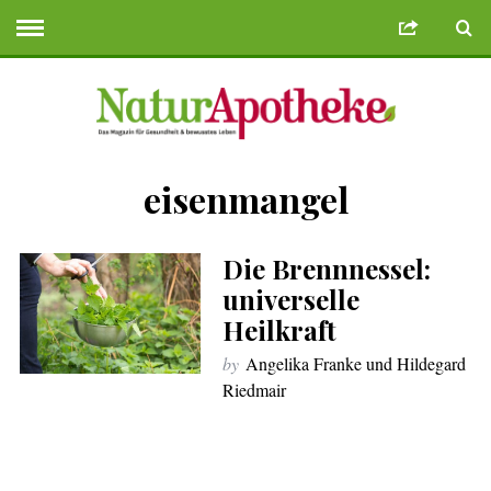
eisenmangel
e Bonusu Veren Siteler
Deneme Bonusu Veren Siteler
geminibikes.co
Die Brennnessel:
universelle
Heilkraft
by
Angelika Franke und Hildegard
Riedmair