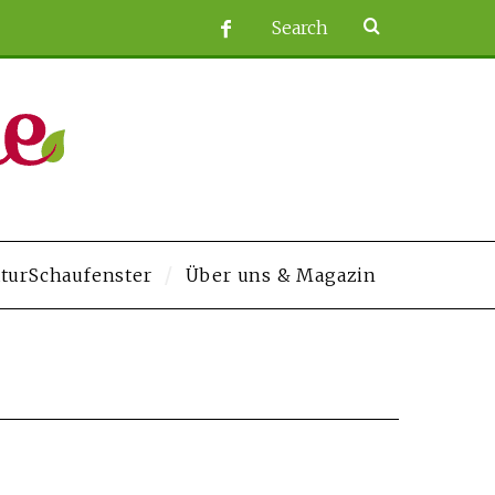
turSchaufenster
Über uns & Magazin
m-studios.com/
grandpashabet
Jojobet
https://contact.moerleinlagerhouse.c