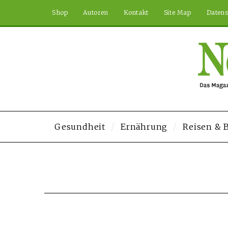
Shop
Autoren
Kontakt
Site Map
Datens
Gesundheit
Ernährung
Reisen &
usu Veren Siteler
Deneme Bonusu Veren Siteler
geminibikes.com
Dene