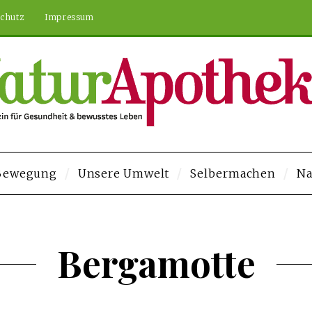
chutz
Impressum
 Bewegung
Unsere Umwelt
Selbermachen
Na
me Bonusu Veren Siteler
Deneme Bonusu Veren Siteler
https://elysiu
Bergamotte