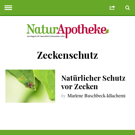
Zeckenschutz
e Bonusu Veren Siteler
Deneme Bonusu Veren Siteler
https://use.sand
Natürlicher Schutz
vor Zecken
by
Marlene Buschbeck-Idlachemi