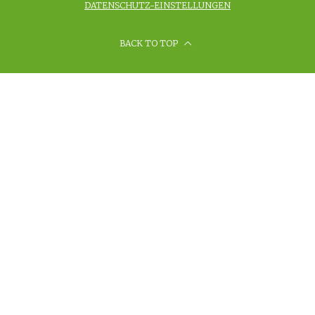
DATENSCHUTZ-EINSTELLUNGEN
BACK TO TOP