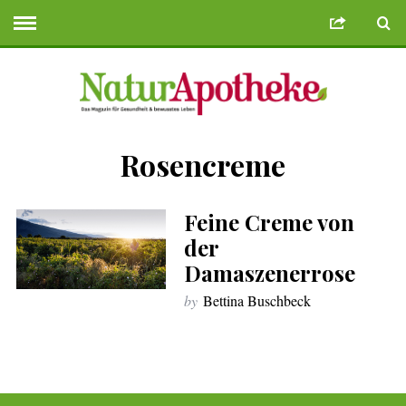
Rosencreme
 Bonusu Veren Siteler
Deneme Bonusu Veren Siteler
geminibikes.co
Feine Creme von
der
Damaszenerrose
by
Bettina Buschbeck