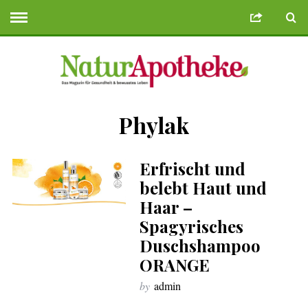
Phylak
 Bonusu Veren Siteler
Deneme Bonusu Veren Siteler
geminibikes.co
Erfrischt und
belebt Haut und
Haar –
Spagyrisches
Duschshampoo
ORANGE
by
admin