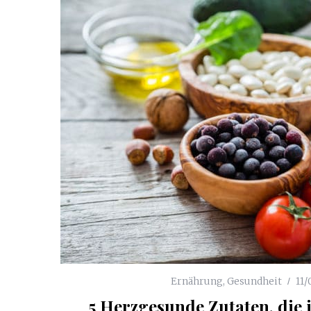
Ernährung
,
Gesundheit
11/
5 Herzgesunde Zutaten, die 