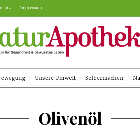
chutz
Impressum
 Bewegung
Unsere Umwelt
Selbermachen
Na
me Bonusu Veren Siteler
Deneme Bonusu Veren Siteler
https://elysium
Olivenöl