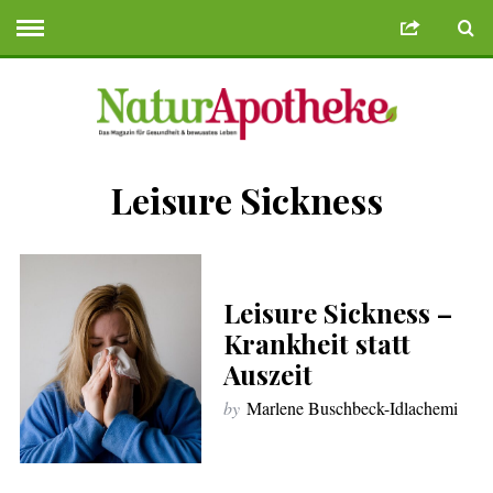
Leisure Sickness
me Bonusu Veren Siteler
Deneme Bonusu Veren Siteler
geminibikes.c
Leisure Sickness –
Krankheit statt
Auszeit
by
Marlene Buschbeck-Idlachemi