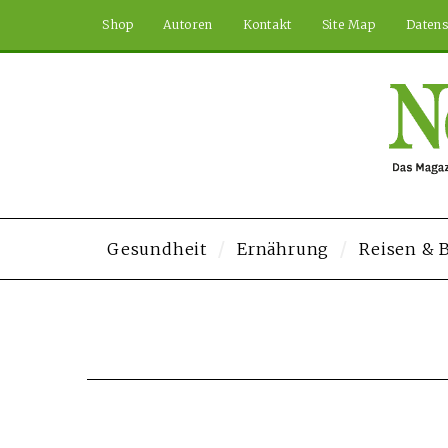
Shop
Autoren
Kontakt
Site Map
Datens
Gesundheit
Ernährung
Reisen &
usu Veren Siteler
Deneme Bonusu Veren Siteler
geminibikes.com
Dene