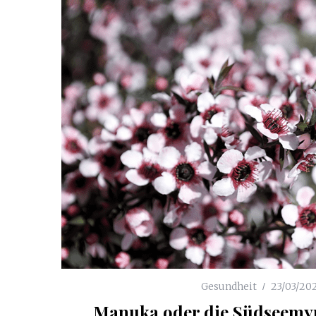
Gesundheit
23/03/20
Manuka oder die Südseemyrt