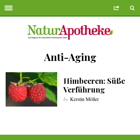
Anti-Aging
Bonusu Veren Siteler
Deneme Bonusu Veren Siteler
geminibikes.com
Himbeeren: Süße
Verführung
by
Kerstin Möller